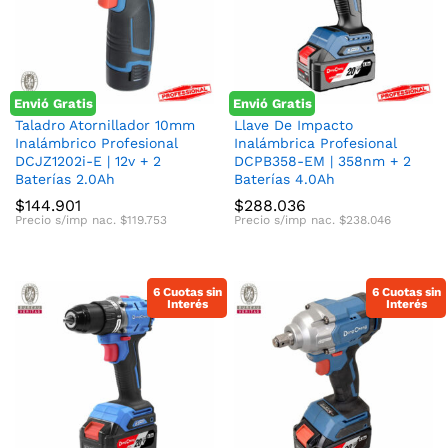
cio
cio
nimo
ximo
Envió Gratis
Envió Gratis
Taladro Atornillador 10mm
Llave De Impacto
Inalámbrico Profesional
Inalámbrica Profesional
DCJZ1202i-E | 12v + 2
DCPB358-EM | 358nm + 2
Baterías 2.0Ah
Baterías 4.0Ah
$
144.901
$
288.036
Precio s/imp nac.
$
119.753
Precio s/imp nac.
$
238.046
6 Cuotas sin
6 Cuotas sin
Interés
Interés