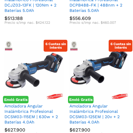
DCJZ03-13FK | 120Nm + 2
DCPB488-FK | 488nm + 2
Baterías 5.0Ah
Baterías 5.0Ah
$
513.188
$
556.609
Precio s/imp nac.
$
424.122
Precio s/imp nac.
$
460.007
6 Cuotas sin
6 Cuotas sin
Interés
Interés
Envió Gratis
Envió Gratis
Amoladora Angular
Amoladora Angular
Inalámbrica Profesional
Inalámbrica Profesional
DCSM03-115EM | 630w + 2
DCSM03-125EM | 20v + 2
Baterías 4.0Ah
Baterías 4.0Ah
$
627.900
$
627.900