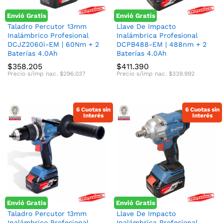
Envió Gratis
Envió Gratis
Taladro Percutor 13mm
Llave De Impacto
Inalámbrico Profesional
Inalámbrica Profesional
DCJZ2060i-EM | 60Nm + 2
DCPB488-EM | 488nm + 2
Baterías 4.0Ah
Baterías 4.0Ah
$
358.205
$
411.390
Precio s/imp nac.
$
296.037
Precio s/imp nac.
$
339.992
6 Cuotas sin
6 Cuotas sin
Interés
Interés
Envió Gratis
Envió Gratis
Taladro Percutor 13mm
Llave De Impacto
Inalámbrico Profesional
Inalámbrica Profesional