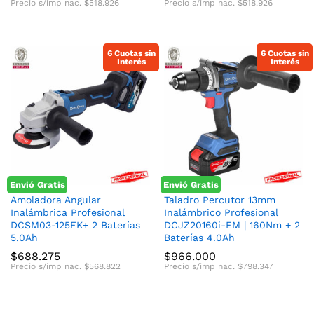
Precio s/imp nac.
$
518.926
Precio s/imp nac.
$
518.926
6 Cuotas sin
6 Cuotas sin
Interés
Interés
Envió Gratis
Envió Gratis
Amoladora Angular
Taladro Percutor 13mm
Inalámbrica Profesional
Inalámbrico Profesional
DCSM03-125FK+ 2 Baterías
DCJZ20160i-EM | 160Nm + 2
5.0Ah
Baterías 4.0Ah
$
688.275
$
966.000
Precio s/imp nac.
$
568.822
Precio s/imp nac.
$
798.347