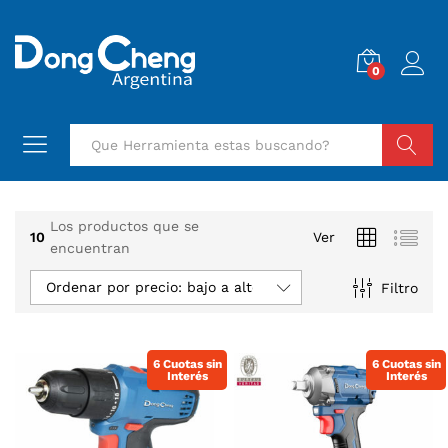
0
Buscar
Los productos que se
10
Ver
encuentran
Ordenar por precio: bajo a alto
Filtro
6 Cuotas sin
6 Cuotas sin
Interés
Interés