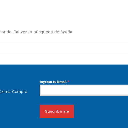
ando. Tal vez la búsqueda de ayuda.
Ingresa tu Email
*
róxima Compra
Suscribirme