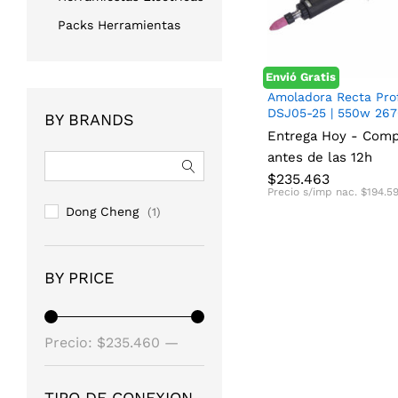
Packs Herramientas
Envió Gratis
Amoladora Recta Pro
DSJ05-25 | 550w 26
BY BRANDS
Entrega Hoy - Com
$
235.463
$
194.5
antes de las 12h
$
235.463
Precio s/imp nac.
$
194.5
Dong Cheng
(1)
BY PRICE
Precio
Precio
Precio:
$235.460
—
mínimo
máximo
$235.470
TIPO DE CONEXION