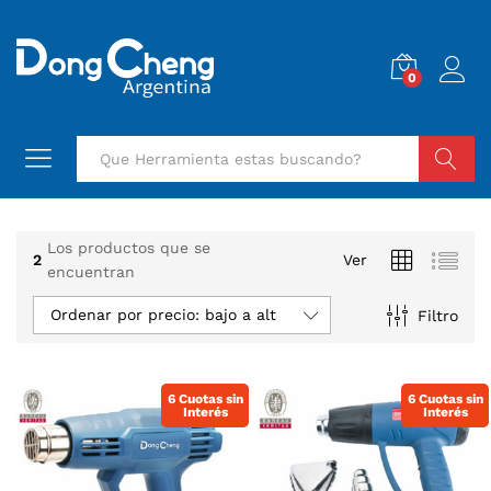
0
Buscar
Los productos que se
2
Ver
encuentran
Ordenar por precio: bajo a alto
Filtro
6 Cuotas sin
6 Cuotas sin
Interés
Interés