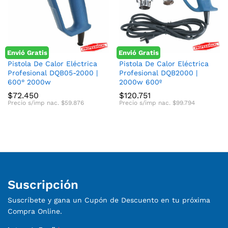
Envió Gratis
Envió Gratis
cio
cio
Pistola De Calor Eléctrica
Pistola De Calor Eléctrica
Profesional DQB05-2000 |
Profesional DQB2000 |
nimo
ximo
600° 2000w
2000w 600º
$
72.450
$
120.751
Precio s/imp nac.
$
59.876
Precio s/imp nac.
$
99.794
Suscripción
Suscríbete y gana un Cupón de Descuento en tu próxima
Compra Online.