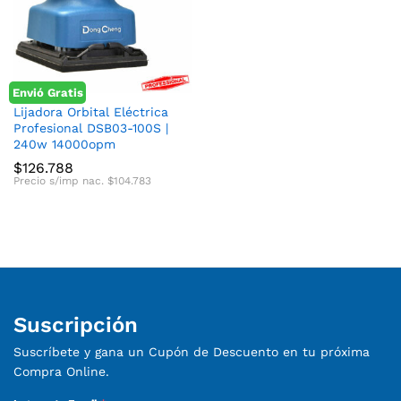
Envió Gratis
cio
cio
Lijadora Orbital Eléctrica
Profesional DSB03-100S |
nimo
ximo
240w 14000opm
$
126.788
Precio s/imp nac.
$
104.783
Suscripción
Suscríbete y gana un Cupón de Descuento en tu próxima
Compra Online.