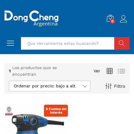
0
Buscar
Los productos que se
1
Ver
encuentran
Ordenar por precio: bajo a alto
Filtro
6 Cuotas sin
Interés