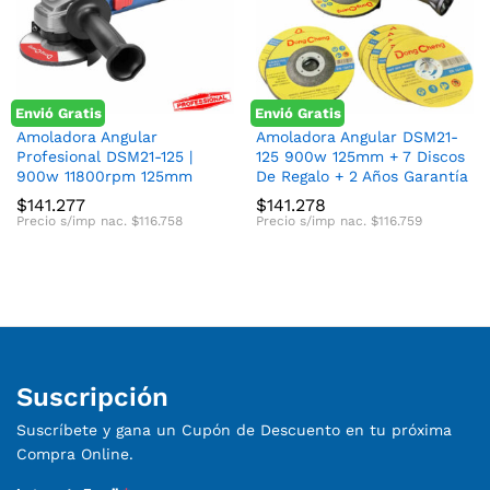
Envió Gratis
Envió Gratis
cio
cio
Amoladora Angular
Amoladora Angular DSM21-
Profesional DSM21-125 |
125 900w 125mm + 7 Discos
nimo
ximo
900w 11800rpm 125mm
De Regalo + 2 Años Garantía
$
141.277
$
141.278
Precio s/imp nac.
$
116.758
Precio s/imp nac.
$
116.759
Suscripción
Suscríbete y gana un Cupón de Descuento en tu próxima
Compra Online.