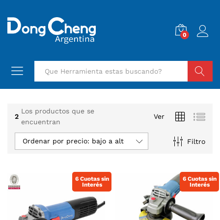
0
Buscar
Los productos que se
2
Ver
encuentran
Ordenar por precio: bajo a alto
Filtro
6 Cuotas sin
6 Cuotas sin
Interés
Interés