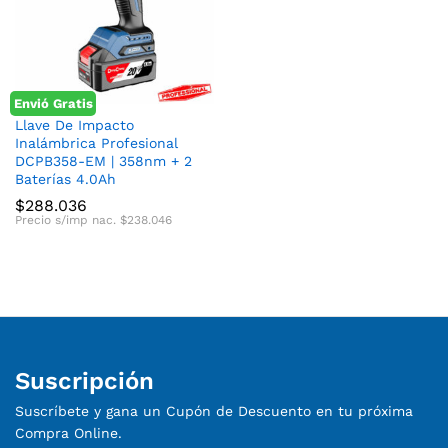
Envió Gratis
cio
cio
Llave De Impacto
Inalámbrica Profesional
nimo
ximo
DCPB358-EM | 358nm + 2
Baterías 4.0Ah
$
288.036
Precio s/imp nac.
$
238.046
Suscripción
Suscríbete y gana un Cupón de Descuento en tu próxima
Compra Online.