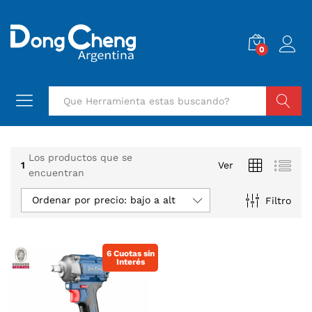
0
Buscar
Los productos que se
1
Ver
encuentran
Ordenar por precio: bajo a alto
Filtro
6 Cuotas sin
Interés