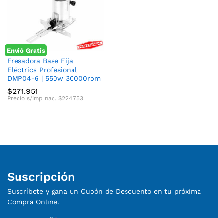
Envió Gratis
cio
cio
Fresadora Base Fija
Eléctrica Profesional
nimo
ximo
DMP04-6 | 550w 30000rpm
$
271.951
Precio s/imp nac.
$
224.753
Suscripción
Suscríbete y gana un Cupón de Descuento en tu próxima
Compra Online.