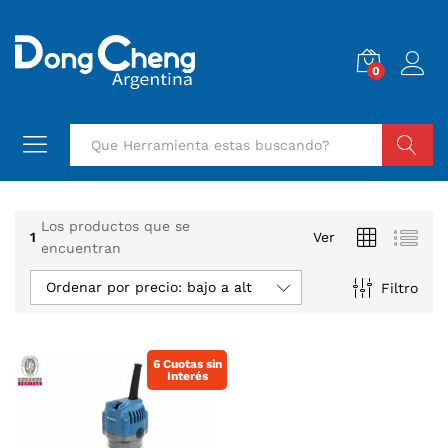
0
Buscar
Los productos que se
1
Ver
encuentran
Ordenar por precio: bajo a alto
Filtro
6 Cuotas sin
Interés