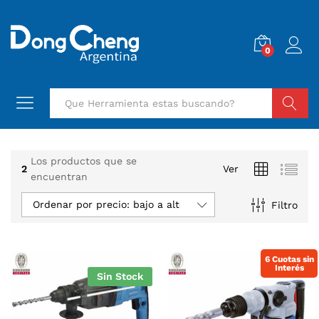
0
Buscar
Los productos que se
2
Ver
encuentran
Ordenar por precio: bajo a alto
Filtro
6 Cuotas sin
Interés
Sin Stock