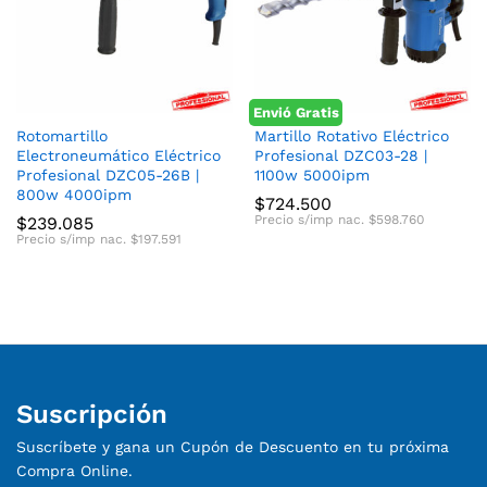
Envió Gratis
cio
cio
Rotomartillo
Martillo Rotativo Eléctrico
Electroneumático Eléctrico
Profesional DZC03-28 |
nimo
ximo
Profesional DZC05-26B |
1100w 5000ipm
800w 4000ipm
$
724.500
Precio s/imp nac.
$
598.760
$
239.085
Precio s/imp nac.
$
197.591
Suscripción
Suscríbete y gana un Cupón de Descuento en tu próxima
Compra Online.