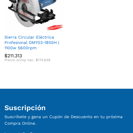
cio
cio
Sierra Circular Eléctrica
Profesional DMY02-185SH |
nimo
ximo
1100w 5600rpm
$
211.313
Precio s/imp nac.
$
174.639
Suscripción
Suscríbete y gana un Cupón de Descuento en tu próxima
Compra Online.