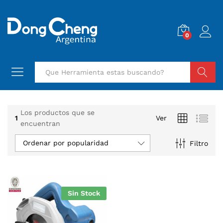
0
Buscar
Los productos que se
1
Ver
encuentran
Ordenar por popularidad
Filtro
Sin Stock