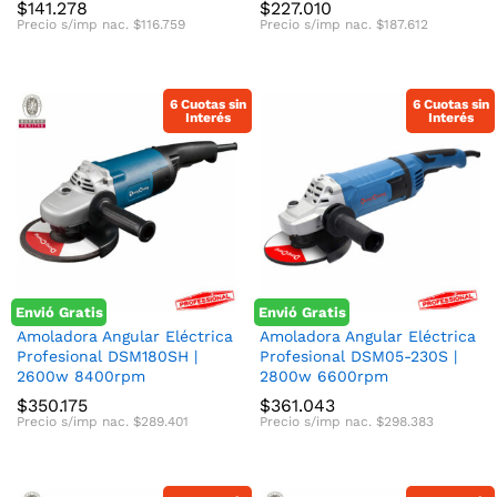
$
141.278
$
227.010
Precio s/imp nac.
$
116.759
Precio s/imp nac.
$
187.612
6 Cuotas sin
6 Cuotas sin
Interés
Interés
Envió Gratis
Envió Gratis
Amoladora Angular Eléctrica
Amoladora Angular Eléctrica
Profesional DSM180SH |
Profesional DSM05-230S |
2600w 8400rpm
2800w 6600rpm
$
350.175
$
361.043
Precio s/imp nac.
$
289.401
Precio s/imp nac.
$
298.383