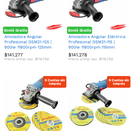
Envió Gratis
Envió Gratis
cio
cio
Amoladora Angular
Amoladora Angular Eléctrica
Profesional DSM21-125 |
Profesional DSM21-115 |
nimo
ximo
900w 11800rpm 125mm
900w 11800rpm 115mm
$
141.277
$
141.278
Precio s/imp nac.
$
116.758
Precio s/imp nac.
$
116.759
6 Cuotas sin
6 Cuotas sin
Interés
Interés