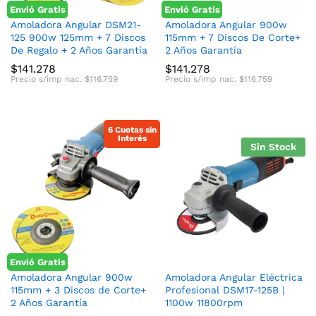
Envió Gratis
Envió Gratis
Amoladora Angular DSM21-
Amoladora Angular 900w
125 900w 125mm + 7 Discos
115mm + 7 Discos De Corte+
De Regalo + 2 Años Garantía
2 Años Garantía
$
141.278
$
141.278
Precio s/imp nac.
$
116.759
Precio s/imp nac.
$
116.759
6 Cuotas sin
Interés
Sin Stock
Envió Gratis
Amoladora Angular 900w
Amoladora Angular Eléctrica
115mm + 3 Discos de Corte+
Profesional DSM17-125B |
2 Años Garantía
1100w 11800rpm