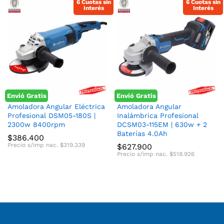
6 Cuotas sin
6 Cuotas sin
Interés
Interés
Envió Gratis
Envió Gratis
Amoladora Angular Eléctrica
Amoladora Angular
Profesional DSM05-180S |
Inalámbrica Profesional
2300w 8400rpm
DCSM03-115EM | 630w + 2
Baterías 4.0Ah
$
386.400
Precio s/imp nac.
$
319.339
$
627.900
Precio s/imp nac.
$
518.926