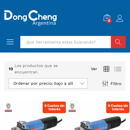
0
Buscar
Los productos que se
10
Ver
encuentran
Ordenar por precio: bajo a alto
Filtro
6 Cuotas sin
6 Cuotas sin
Interés
Interés