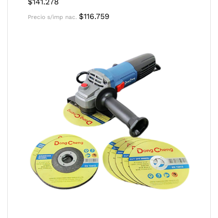
$
141.278
$
116.759
Precio s/imp nac.