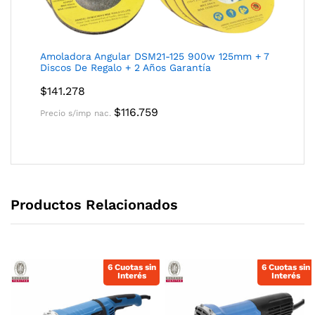
Amoladora Angular DSM21-125 900w 125mm + 7
Discos De Regalo + 2 Años Garantía
$
141.278
$
116.759
Precio s/imp nac.
Productos Relacionados
6 Cuotas sin
6 Cuotas sin
Interés
Interés