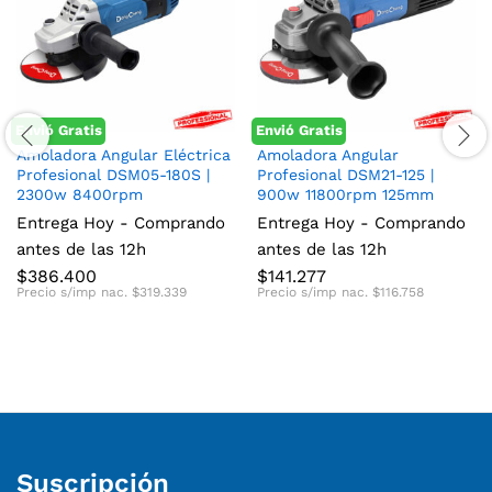
Envió Gratis
Envió Gratis
Amoladora Angular Eléctrica
Amoladora Angular
Profesional DSM05-180S |
Profesional DSM21-125 |
2300w 8400rpm
900w 11800rpm 125mm
Entrega Hoy - Comprando
Entrega Hoy - Comprando
antes de las 12h
antes de las 12h
$
386.400
$
141.277
Precio s/imp nac.
$
319.339
Precio s/imp nac.
$
116.758
Suscripción