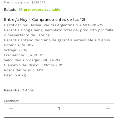
Precio s/imp nac.
$
298.383
Estado:
19 pre-orders available
Entrega Hoy - Comprando antes de las 12h
Certificación: Bureau Veritas Argentina S.A Nº 0085-25
Garantía Dong Cheng: Remplazo total del producto por falla
o desperfecto de Fábrica
Garantía Extendida: 1 Año de garantía entendible a 2 Años
Potencia: 2800w
Voltaje: 220v
Frecuencia: 50/60 Hz
Velocidad sin carga: 6600 RPM
Diámetro del disco: 230mm = 9″
Rosca del husillo: M14
Peso: 5.4 kg
Garantía:
2 Años
Cantidad:
Amoladora
Angular
Eléctrica