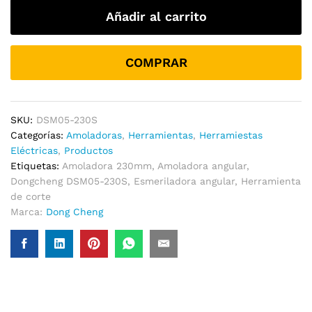
Profesional
Añadir al carrito
DSM05-
230S
|
COMPRAR
2800w
6600rpm
cantidad
SKU:
DSM05-230S
Categorías:
Amoladoras
,
Herramientas
,
Herramiestas
Eléctricas
,
Productos
Etiquetas:
Amoladora 230mm
,
Amoladora angular
,
Dongcheng DSM05-230S
,
Esmeriladora angular
,
Herramienta
de corte
Marca:
Dong Cheng